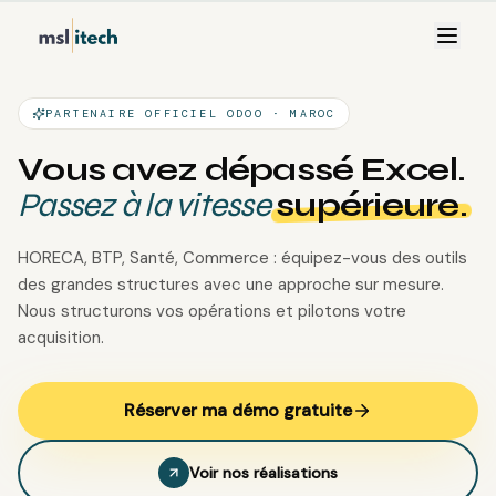
PARTENAIRE OFFICIEL ODOO · MAROC
V
o
u
s
a
v
e
z
d
é
p
a
s
s
é
E
x
c
e
l
.
P
a
s
s
e
z
à
l
a
v
i
t
e
s
s
e
s
u
p
é
r
i
e
u
r
e
.
HORECA, BTP, Santé, Commerce : équipez-vous des outils
des grandes structures avec une approche sur mesure.
Nous structurons vos opérations et pilotons votre
acquisition.
Réserver ma démo gratuite
Voir nos réalisations