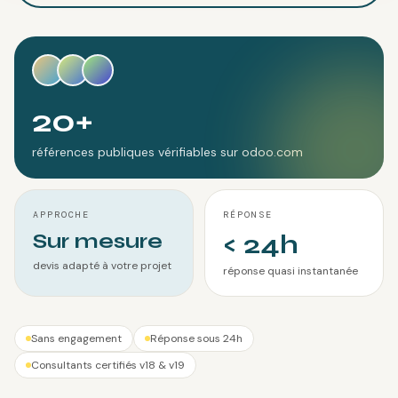
20+
références publiques vérifiables sur odoo.com
APPROCHE
RÉPONSE
Sur mesure
< 24h
devis adapté à votre projet
réponse quasi instantanée
Sans engagement
Réponse sous 24h
Consultants certifiés v18 & v19