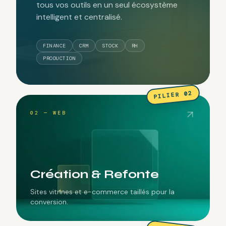
tous vos outils en un seul écosystème
intelligent et centralisé.
FINANCE
CRM
STOCK
RH
PRODUCTION
PILIER 02
02 — WEB
Création & Refonte
Sites vitrines et e-commerce taillés pour la
conversion.